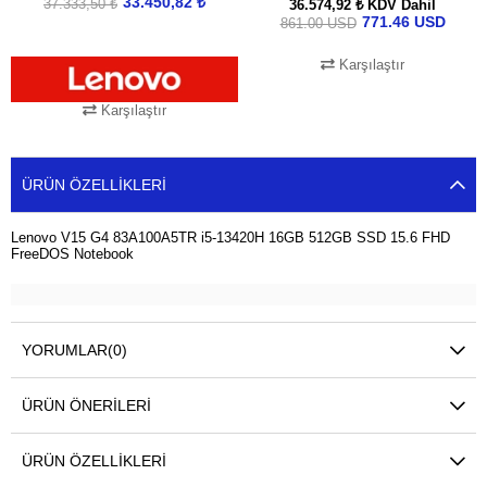
33.450,82 ₺
37.333,50 ₺
36.574,92 ₺
KDV Dahil
771.46 USD
861.00 USD
Karşılaştır
SEPETE EKLE
Karşılaştır
SEPETE EKLE
ÜRÜN ÖZELLIKLERI
Lenovo V15 G4 83A100A5TR i5-13420H 16GB 512GB SSD 15.6 FHD
FreeDOS Notebook
YORUMLAR
(0)
ÜRÜN ÖNERILERI
ÜRÜN ÖZELLIKLERI