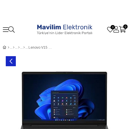
0
0
Lenovo V15 G4 83A100A5TR i5-13420H 16GB 512GB SSD 15.6 FHD FreeDOS Notebook