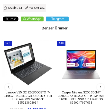
TAVSIYE ET
YORUM YAZ
WhatsApp
Telegram
Benzer Ürünler
%10
%10
İndirim
İndirim
%10İndirim
%10İndirim
Lenovo V15 G2 82KB00CBTX i7-
Casper Nirvana S200 300NIT
1165G7 8GB 512GB SSD 15.6¨ Full
S200.1342-BE00X-G-F i5-13420H
HD FreeDOS Notebook
16GB 500GB SSD 16" FreeDOS
195713602914
8699247957073
Notebook