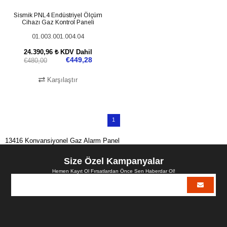
Sismik PNL4 Endüstriyel Ölçüm
Cihazı Gaz Kontrol Paneli
01.003.001.004.04
24.390,96 ₺
KDV Dahil
€449,28
€480,00
Karşılaştır
SEPETE EKLE
1
13416 Konvansiyonel Gaz Alarm Panel
Size Özel Kampanyalar
Hemen Kayıt Ol Fırsatlardan Önce Sen Haberdar Ol!