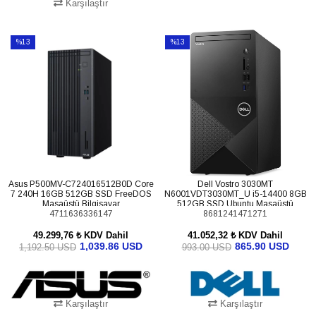
Karşılaştır
SEPETE EKLE
SEPETE EKLE
%13
%13
İndirim
İndirim
%13İndirim
%13İndirim
Asus P500MV-C724016512B0D Core
Dell Vostro 3030MT
7 240H 16GB 512GB SSD FreeDOS
N6001VDT3030MT_U i5-14400 8GB
Masaüstü Bilgisayar
512GB SSD Ubuntu Masaüstü
4711636336147
8681241471271
Bilgisayar (Upg)
49.299,76 ₺
KDV Dahil
41.052,32 ₺
KDV Dahil
1,039.86 USD
865.90 USD
1,192.50 USD
993.00 USD
Karşılaştır
Karşılaştır