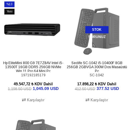
%13
İndirim
Yeni
%13İndirim
Ürün
STOK
SORUNUZ
Hp EliteMini 800 G9 7E7Z8AV Intel i5-
Seclife SC-1042 i5-10400F 8GB
13500T 16GB DDR5 256GB NVMe
256GB 2GBVGA 300W Dos Masaüstü
Win 11 Pro 64 Mini Pc
Pc
197192185179
SC-1042
49.547,72 ₺
KDV Dahil
17.898,22 ₺
KDV Dahil
1,045.09 USD
377.52 USD
1,198.50 USD
412.50 USD
Karşılaştır
Karşılaştır
SEPETE EKLE