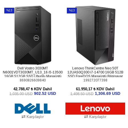
SEPETE EKLE
SEPETE EKLE
%13
%13
İndirim
İndirim
%13İndirim
%13İndirim
Dell Vostro 3030MT
Lenovo ThinkCentre Neo 50T
N6001VDT3030MT_U13_16 i5-13500
12UAS0Q300 i7-14700 16GB 512B
16GB 512GB SSD Ubuntu Masaüstü
SSD FreeDOS Masaüstü Bilgisayar
8690826609840
Bilgisayar (Upg)
199272077398
42.788,47 ₺
KDV Dahil
61.950,17 ₺
KDV Dahil
902.52 USD
1,306.69 USD
1,035.00 USD
1,498.50 USD
Karşılaştır
Karşılaştır
SEPETE EKLE
SEPETE EKLE