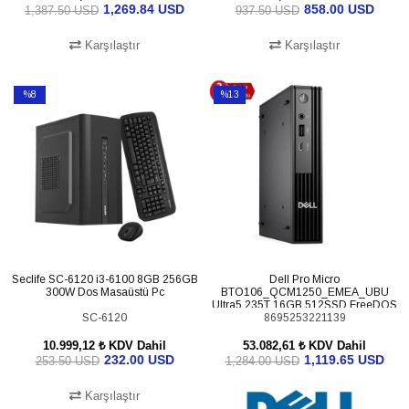
1,269.84 USD
858.00 USD
1,387.50 USD
937.50 USD
Karşılaştır
Karşılaştır
SEPETE EKLE
SEPETE EKLE
%8
%13
İndirim
İndirim
%8İndirim
%13İndirim
Seclife SC-6120 i3-6100 8GB 256GB
Dell Pro Micro
300W Dos Masaüstü Pc
BTO106_QCM1250_EMEA_UBU
Ultra5 235T 16GB 512SSD FreeDOS
SC-6120
8695253221139
Mini Pc
10.999,12 ₺
KDV Dahil
53.082,61 ₺
KDV Dahil
232.00 USD
1,119.65 USD
253.50 USD
1,284.00 USD
Karşılaştır