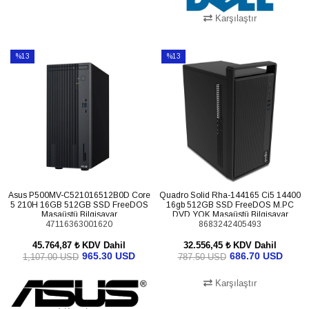
Karşılaştır
SEPETE EKLE
SEPETE EKLE
%13
%13
İndirim
İndirim
%13İndirim
%13İndirim
Asus P500MV-C521016512B0D Core
Quadro Solid Rha-144165 Ci5 14400
5 210H 16GB 512GB SSD FreeDOS
16gb 512GB SSD FreeDOS M.PC
Masaüstü Bilgisayar
DVD YOK Masaüstü Bilgisayar
47116363001620
8683242405493
45.764,87 ₺
KDV Dahil
32.556,45 ₺
KDV Dahil
965.30 USD
686.70 USD
1,107.00 USD
787.50 USD
Karşılaştır