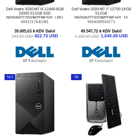
Dell Vostro 3030 MT i5-12400 8GB
Dell Vostro 3030 MT i7 12700 16GB
DDR5 512GB SSD
512GB
N6004VDT3030MTEMEA01_UBU
N6004VDT3030MTEMEA01_16
Ubuntu Masaüstü Bilgisayar
8691217641081
Ubuntu Masaüstü Bilgisayar (Upg)
9994389594773
39.005,63 ₺
KDV Dahil
49.547,72 ₺
KDV Dahil
822.73 USD
1,045.09 USD
943.50 USD
1,198.50 USD
Karşılaştır
Karşılaştır
SEPETE EKLE
SEPETE EKLE
%13
%8
İndirim
İndirim
%13İndirim
%8İndirim