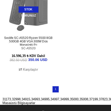
STOK
SORUNUZ
Seclife SC-A5520 Ryzen 5500 8GB
500GB 4GB VGA 300W Dos
Masaüstü Pc
SC-A5520
16.596,35 ₺
KDV Dahil
350.06 USD
382.50 USD
Karşılaştır
1
31173,32998,34915,34993,34995,34997,34999,35000,35008,37199,37823,3
Masaüstü Bilgisayarlar