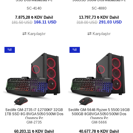
SC-4140
SC-4880
7.875,28 ₺
KDV Dahil
13.797,73 ₺
KDV Dahil
166.11 USD
291.03 USD
181.50 USD
318.00 USD
Karşılaştır
Karşılaştır
SEPETE EKLE
SEPETE EKLE
%8
%8
İndirim
İndirim
%8İndirim
%8İndirim
Seclife GM-2735 i7-12700KF 32GB
Seclife GM-5646 Ryzen 5 5500 16GB
1TB SSD 8G BVGA 5050 500W Dos
500GB 8GBVGA 5050 500W Dos
Oyuncu Pc
Oyuncu Pc
GM-2735
GM-5666
60.203,11 ₺
KDV Dahil
40.677,78 ₺
KDV Dahil