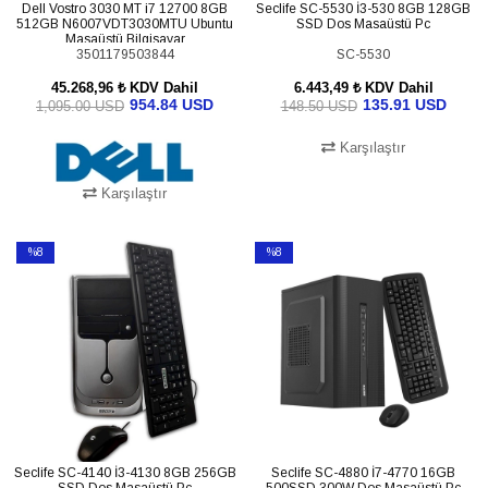
Dell Vostro 3030 MT i7 12700 8GB
Seclife SC-5530 İ3-530 8GB 128GB
512GB N6007VDT3030MTU Ubuntu
SSD Dos Masaüstü Pc
Masaüstü Bilgisayar
3501179503844
SC-5530
45.268,96 ₺
KDV Dahil
6.443,49 ₺
KDV Dahil
954.84 USD
135.91 USD
1,095.00 USD
148.50 USD
Karşılaştır
Karşılaştır
SEPETE EKLE
SEPETE EKLE
%8
%8
İndirim
İndirim
%8İndirim
%8İndirim
Seclife SC-4140 İ3-4130 8GB 256GB
Seclife SC-4880 İ7-4770 16GB
SSD Dos Masaüstü Pc
500SSD 300W Dos Masaüstü Pc