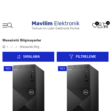
0
0
Masaüstü Bilgisayarlar
Masaüstü Bilgisayarlar
SIRALAMA
FILTRELEME
%13
%13
İndirim
İndirim
%13İndirim
%13İndirim