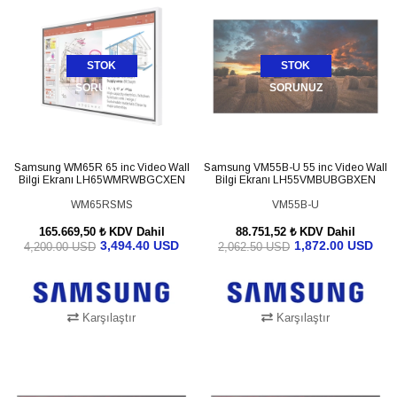
STOK
STOK
SORUNUZ
SORUNUZ
Samsung WM65R 65 inc Video Wall
Samsung VM55B-U 55 inc Video Wall
Bilgi Ekranı LH65WMRWBGCXEN
Bilgi Ekranı LH55VMBUBGBXEN
WM65RSMS
VM55B-U
165.669,50 ₺
KDV Dahil
88.751,52 ₺
KDV Dahil
3,494.40 USD
1,872.00 USD
4,200.00 USD
2,062.50 USD
Karşılaştır
Karşılaştır