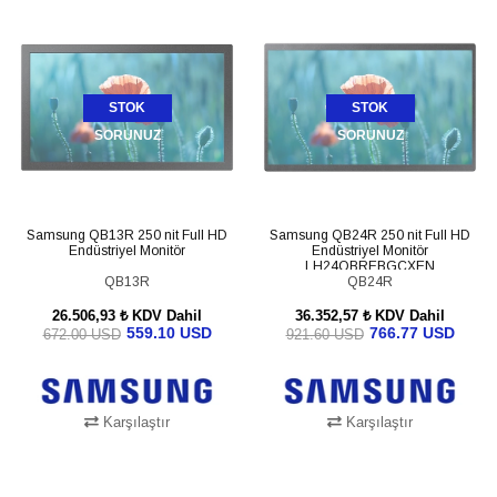
STOK
STOK
SORUNUZ
SORUNUZ
Samsung QB13R 250 nit Full HD
Samsung QB24R 250 nit Full HD
Endüstriyel Monitör
Endüstriyel Monitör
LH24QBREBGCXEN
QB13R
QB24R
26.506,93 ₺
KDV Dahil
36.352,57 ₺
KDV Dahil
559.10 USD
766.77 USD
672.00 USD
921.60 USD
Karşılaştır
Karşılaştır