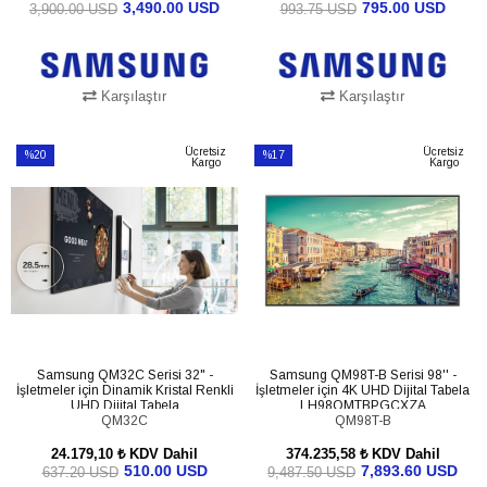
3,490.00 USD
795.00 USD
3,900.00 USD
993.75 USD
Karşılaştır
Karşılaştır
SEPETE EKLE
SEPETE EKLE
Ücretsiz
Ücretsiz
%20
%17
Kargo
Kargo
İndirim
İndirim
%20İndirim
%17İndirim
Samsung QM32C Serisi 32" -
Samsung QM98T-B Serisi 98'' -
İşletmeler için Dinamik Kristal Renkli
İşletmeler için 4K UHD Dijital Tabela
UHD Dijital Tabela
LH98QMTBPGCXZA
LH32QMCEBGCXTK
QM32C
QM98T-B
24.179,10 ₺
KDV Dahil
374.235,58 ₺
KDV Dahil
510.00 USD
7,893.60 USD
637.20 USD
9,487.50 USD