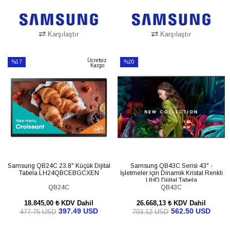
Karşılaştır
Karşılaştır
SEPETE EKLE
SEPETE EKLE
Ücretsiz
%17
%20
Kargo
İndirim
İndirim
%17İndirim
%20İndirim
Samsung QB24C 23.8" Küçük Dijital
Samsung QB43C Serisi 43" -
Tabela LH24QBCEBGCXEN
İşletmeler için Dinamik Kristal Renkli
UHD Dijital Tabela
QB24C
LH43QBCEBGCXTK
QB43C
18.845,00 ₺
KDV Dahil
26.668,13 ₺
KDV Dahil
397.49 USD
562.50 USD
477.75 USD
703.12 USD