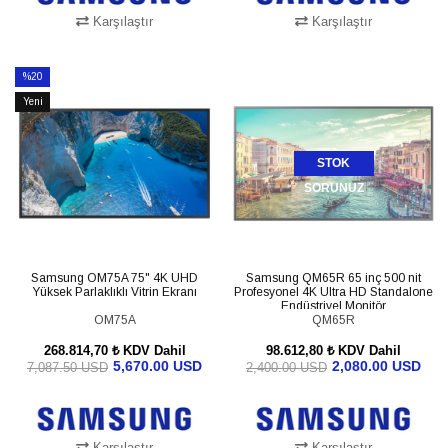
Karşılaştır
Karşılaştır
SEPETE EKLE
SEPETE EKLE
%20
İndirim
Yeni
%20İndirim
Ürün
STOK
SORUNUZ
Samsung OM75A 75" 4K UHD
Samsung QM65R 65 inç 500 nit
Yüksek Parlaklıklı Vitrin Ekranı
Profesyonel 4K Ultra HD Standalone
Endüstriyel Monitör
OM75A
LH65QMREBGCXEN
QM65R
268.814,70 ₺
KDV Dahil
98.612,80 ₺
KDV Dahil
5,670.00 USD
2,080.00 USD
7,087.50 USD
2,400.00 USD
Karşılaştır
Karşılaştır