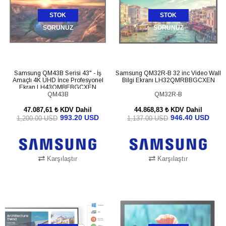
STOK
STOK
SORUNUZ
SORUNUZ
Samsung QM43B Serisi 43" - İş
Samsung QM32R-B 32 inc Video Wall
Amaçlı 4K UHD İnce Profesyonel
Bilgi Ekranı LH32QMRBBGCXEN
Ekran LH43QMBEBGCXEN
QM43B
QM32R-B
47.087,61 ₺
KDV Dahil
44.868,83 ₺
KDV Dahil
993.20 USD
946.40 USD
1,200.00 USD
1,137.00 USD
Karşılaştır
Karşılaştır