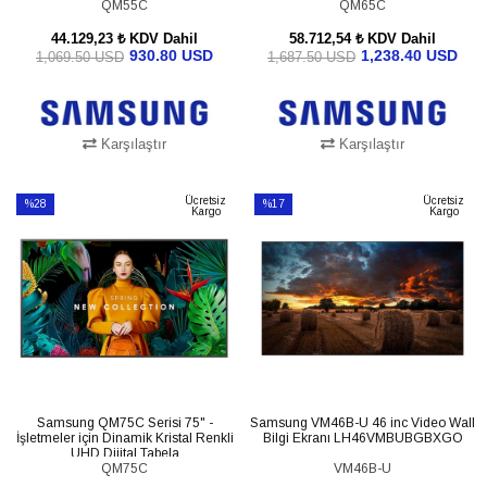
LH55QMCEBGCXTK
QM55C
LH65QMCEBGCXGO
QM65C
44.129,23 ₺
KDV Dahil
58.712,54 ₺
KDV Dahil
930.80 USD
1,238.40 USD
1,069.50 USD
1,687.50 USD
Karşılaştır
Karşılaştır
SEPETE EKLE
SEPETE EKLE
Ücretsiz
Ücretsiz
%28
%17
Kargo
Kargo
İndirim
İndirim
%28İndirim
%17İndirim
Samsung QM75C Serisi 75" -
Samsung VM46B-U 46 inc Video Wall
İşletmeler için Dinamik Kristal Renkli
Bilgi Ekranı LH46VMBUBGBXGO
UHD Dijital Tabela
LH75QMCEBGCXGO
QM75C
VM46B-U