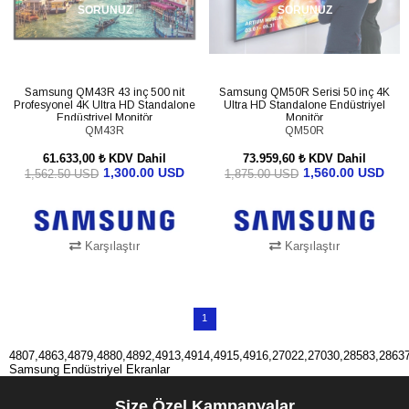
SORUNUZ
SORUNUZ
Samsung QM43R 43 inç 500 nit
Samsung QM50R Serisi 50 inç 4K
Profesyonel 4K Ultra HD Standalone
Ultra HD Standalone Endüstriyel
Endüstriyel Monitör
Monitör
LH43QMREBGCXEN
QM43R
QM50R
61.633,00 ₺
KDV Dahil
73.959,60 ₺
KDV Dahil
1,300.00 USD
1,560.00 USD
1,562.50 USD
1,875.00 USD
Karşılaştır
Karşılaştır
1
4807,4863,4879,4880,4892,4913,4914,4915,4916,27022,27030,28583,2863
Samsung Endüstriyel Ekranlar
Size Özel Kampanyalar