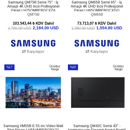
Samsung QM75B Serisi 75" - İş
Samsung QM65B Serisi 65" - İş
Amaçlı 4K UHD İnce Profesyonel
Amaçlı 4K UHD İnce Profesyonel
Ekran LH75QMBEBGCXZA
Ekran LH65QMBEBGCXGO
QM75B
QM65B
103.543,44 ₺
KDV Dahil
73.713,07 ₺
KDV Dahil
2,184.00 USD
1,554.80 USD
2,700.00 USD
1,980.00 USD
Karşılaştır
Karşılaştır
SEPETE EKLE
SEPETE EKLE
Ücretsiz
Ücretsiz
%17
%20
Kargo
Kargo
İndirim
İndirim
%17İndirim
%20İndirim
Samsung VM55B-E 55 inc Video Wall
Samsung QM43C Serisi 43" -
Bilgi Ekranı LH55VMBEBGBXZA
İşletmeler için Dinamik Kristal Renkli