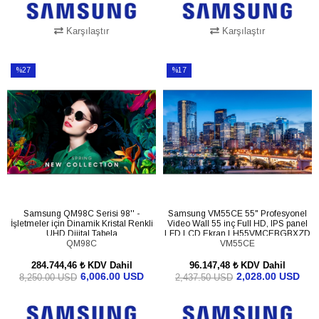
Karşılaştır
Karşılaştır
SEPETE EKLE
SEPETE EKLE
%27
%17
İndirim
İndirim
%27İndirim
%17İndirim
Samsung QM98C Serisi 98'' -
Samsung VM55CE 55" Profesyonel
İşletmeler için Dinamik Kristal Renkli
Video Wall 55 inç Full HD, IPS panel
UHD Dijital Tabela
LFD LCD Ekran LH55VMCEBGBXZD
LH98QMCEBGCXEN
QM98C
VM55CE
284.744,46 ₺
KDV Dahil
96.147,48 ₺
KDV Dahil
6,006.00 USD
2,028.00 USD
8,250.00 USD
2,437.50 USD