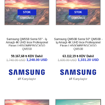
STOK
STOK
SORUNUZ
SORUNUZ
Samsung QM55B Serisi 55" - İş
Samsung QM50B Serisi 50" QM50B -
Amaçlı 4K UHD İnce Profesyonel
İş Amaçlı 4K UHD İnce Profesyonel
Ekran LH55QMBEBGCXGO
Ekran LH50QMBEBGCXGO
QM55B
QM50B
59.167,68 ₺
KDV Dahil
63.112,19 ₺
KDV Dahil
1,248.00 USD
1,331.20 USD
1,740.00 USD
1,600.00 USD
Karşılaştır
Karşılaştır