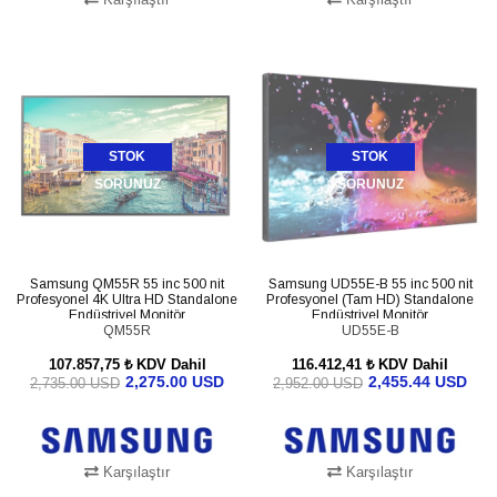
SEPETE EKLE
STOK
STOK
SORUNUZ
SORUNUZ
Samsung QM55R 55 inc 500 nit
Samsung UD55E-B 55 inc 500 nit
Profesyonel 4K Ultra HD Standalone
Profesyonel (Tam HD) Standalone
Endüstriyel Monitör
Endüstriyel Monitör
LH55QMREBGCXEN
QM55R
LH55UDEBLBB/EN
UD55E-B
107.857,75 ₺
KDV Dahil
116.412,41 ₺
KDV Dahil
2,275.00 USD
2,455.44 USD
2,735.00 USD
2,952.00 USD
Karşılaştır
Karşılaştır