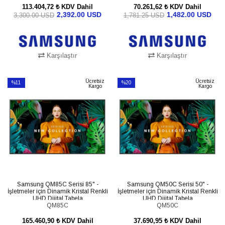
113.404,72 ₺
KDV Dahil
70.261,62 ₺
KDV Dahil
2,392.00 USD
1,482.00 USD
3,300.00 USD
1,781.25 USD
Karşılaştır
Karşılaştır
SEPETE EKLE
SEPETE EKLE
Ücretsiz
Ücretsiz
%11
%20
Kargo
Kargo
İndirim
İndirim
%11İndirim
%20İndirim
Samsung QM85C Serisi 85" -
Samsung QM50C Serisi 50" -
İşletmeler için Dinamik Kristal Renkli
İşletmeler için Dinamik Kristal Renkli
UHD Dijital Tabela
UHD Dijital Tabela
LH85QMCEBGCXEN
QM85C
LH50QMCEBGCXGO
QM50C
165.460,90 ₺
KDV Dahil
37.690,95 ₺
KDV Dahil