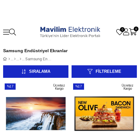
0
0
Samsung Endüstriyel Ekranlar
Samsung Endüstriyel Ekranlar
SIRALAMA
FILTRELEME
Ücretsiz
Ücretsiz
%17
%17
Kargo
Kargo
İndirim
İndirim
%17İndirim
%17İndirim