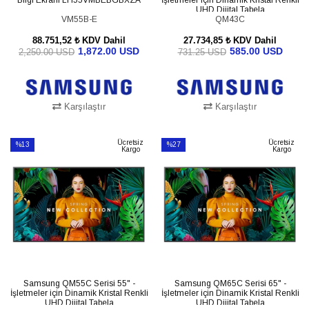
UHD Dijital Tabela
VM55B-E
LH43QMCEBGCXGO
QM43C
88.751,52 ₺
KDV Dahil
27.734,85 ₺
KDV Dahil
1,872.00 USD
585.00 USD
2,250.00 USD
731.25 USD
Karşılaştır
Karşılaştır
SEPETE EKLE
SEPETE EKLE
Ücretsiz
Ücretsiz
%13
%27
Kargo
Kargo
İndirim
İndirim
%13İndirim
%27İndirim
Samsung QM55C Serisi 55" -
Samsung QM65C Serisi 65" -
İşletmeler için Dinamik Kristal Renkli
İşletmeler için Dinamik Kristal Renkli
UHD Dijital Tabela
UHD Dijital Tabela