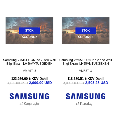
STOK
STOK
SORUNUZ
SORUNUZ
Samsung VM46T-U 46 inc Video Wall
Samsung VM55T-U 55 inc Video Wall
Bilgi Ekranı LH46VMTUBGBXEN
Bilgi Ekranı LH55VMTUBGBXEN
VM46T-U
VM55T-U
123.266,00 ₺
KDV Dahil
118.680,51 ₺
KDV Dahil
2,600.00 USD
2,503.28 USD
3,125.00 USD
3,009.00 USD
Karşılaştır
Karşılaştır