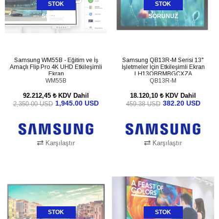
STOK
STOK
SORUNUZ
SORUNUZ
Samsung WM55B - Eğitim ve İş
Samsung QB13R-M Serisi 13"
Amaçlı Flip Pro 4K UHD Etkileşimli
İşletmeler İçin Etkileşimli Ekran
Ekran
LH13QBRMBGCXZA
WM55B
QB13R-M
92.212,45 ₺
KDV Dahil
18.120,10 ₺
KDV Dahil
1,945.00 USD
382.20 USD
2,350.00 USD
459.38 USD
Karşılaştır
Karşılaştır
STOK
STOK