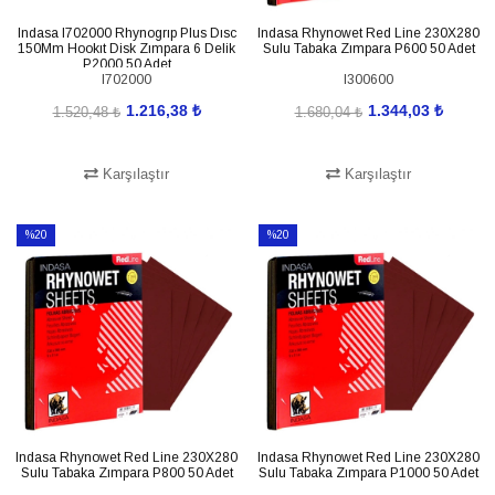
Indasa I702000 Rhynogrıp Plus Dısc
Indasa Rhynowet Red Line 230X280
150Mm Hookıt Disk Zımpara 6 Delik
Sulu Tabaka Zımpara P600 50 Adet
P2000 50 Adet
I702000
I300600
1.216,38 ₺
1.344,03 ₺
1.520,48 ₺
1.680,04 ₺
Karşılaştır
Karşılaştır
SEPETE EKLE
SEPETE EKLE
%20
%20
İndirim
İndirim
%20İndirim
%20İndirim
Indasa Rhynowet Red Line 230X280
Indasa Rhynowet Red Line 230X280
Sulu Tabaka Zımpara P800 50 Adet
Sulu Tabaka Zımpara P1000 50 Adet