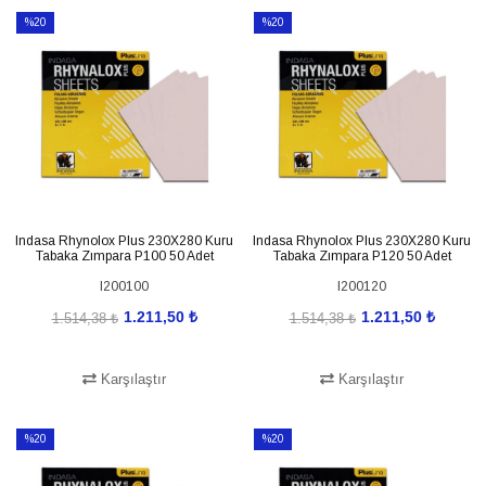
%20
%20
İndirim
İndirim
%20İndirim
%20İndirim
Indasa Rhynolox Plus 230X280 Kuru
Indasa Rhynolox Plus 230X280 Kuru
Tabaka Zımpara P100 50 Adet
Tabaka Zımpara P120 50 Adet
I200100
I200120
1.211,50 ₺
1.211,50 ₺
1.514,38 ₺
1.514,38 ₺
Karşılaştır
Karşılaştır
SEPETE EKLE
SEPETE EKLE
%20
%20
İndirim
İndirim
%20İndirim
%20İndirim