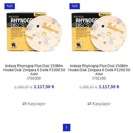
%20
%20
İndirim
İndirim
%20İndirim
%20İndirim
Indasa Rhynogrıp Plus Dısc 150Mm
Indasa Rhynogrıp Plus Dısc 150Mm
Hookıt Disk Zımpara 6 Delik P1000 50
Hookıt Disk Zımpara 6 Delik P1200 50
Adet
Adet
I701000
I701200
1.117,50 ₺
1.117,50 ₺
1.396,87 ₺
1.396,87 ₺
Karşılaştır
Karşılaştır
SEPETE EKLE
SEPETE EKLE
1