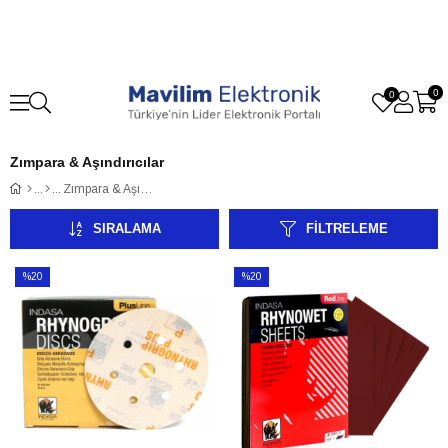
0
0
Zımpara & Aşındırıcılar
Zımpara & Aşındırıcılar
SIRALAMA
FILTRELEME
%20
%20
İndirim
İndirim
%20İndirim
%20İndirim