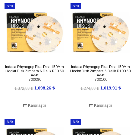
%20
%20
İndirim
İndirim
%20İndirim
%20İndirim
Indasa Rhynogrıp Plus Dısc 150Mm
Indasa Rhynogrıp Plus Dısc 150Mm
Hookıt Disk Zımpara 6 Delik P80 50
Hookıt Disk Zımpara 6 Delik P100 50
Adet
Adet
I700080
I700100
1.098,26 ₺
1.019,91 ₺
1.372,83 ₺
1.274,88 ₺
Karşılaştır
Karşılaştır
SEPETE EKLE
SEPETE EKLE
%20
%20
İndirim
İndirim
%20İndirim
%20İndirim