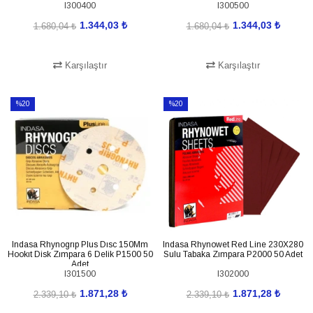
I300400
I300500
1.344,03 ₺
1.344,03 ₺
1.680,04 ₺
1.680,04 ₺
Karşılaştır
Karşılaştır
SEPETE EKLE
SEPETE EKLE
%20
%20
İndirim
İndirim
%20İndirim
%20İndirim
Indasa Rhynogrıp Plus Dısc 150Mm
Indasa Rhynowet Red Line 230X280
Hookıt Disk Zımpara 6 Delik P1500 50
Sulu Tabaka Zımpara P2000 50 Adet
Adet
I301500
I302000
1.871,28 ₺
1.871,28 ₺
2.339,10 ₺
2.339,10 ₺