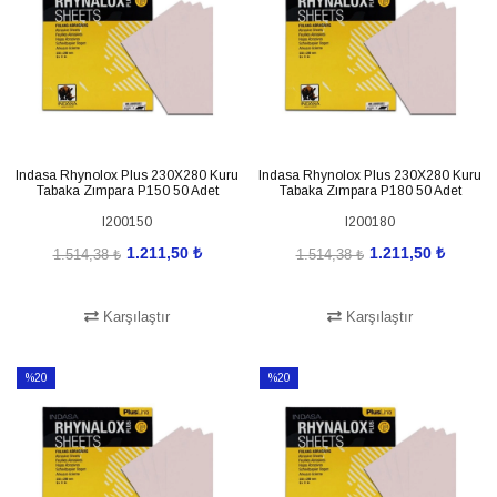
Indasa Rhynolox Plus 230X280 Kuru
Indasa Rhynolox Plus 230X280 Kuru
Tabaka Zımpara P150 50 Adet
Tabaka Zımpara P180 50 Adet
I200150
I200180
1.211,50 ₺
1.211,50 ₺
1.514,38 ₺
1.514,38 ₺
Karşılaştır
Karşılaştır
SEPETE EKLE
SEPETE EKLE
%20
%20
İndirim
İndirim
%20İndirim
%20İndirim