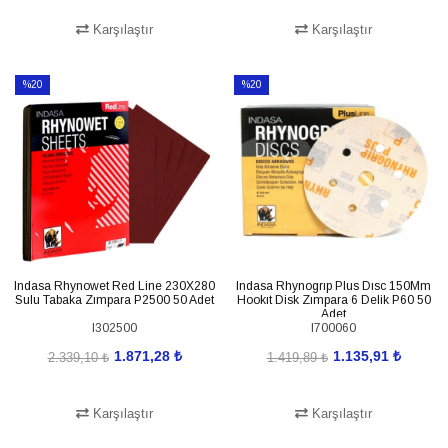
Karşılaştır
Karşılaştır
SEPETE EKLE
SEPETE EKLE
%20
%20
İndirim
İndirim
%20İndirim
%20İndirim
Indasa Rhynowet Red Line 230X280
Indasa Rhynogrıp Plus Dısc 150Mm
Sulu Tabaka Zımpara P2500 50 Adet
Hookıt Disk Zımpara 6 Delik P60 50
Adet
I302500
I700060
1.871,28 ₺
1.135,91 ₺
2.339,10 ₺
1.419,89 ₺
Karşılaştır
Karşılaştır
SEPETE EKLE
SEPETE EKLE