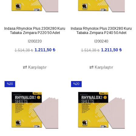
Indasa Rhynolox Plus 230X280 Kuru
Indasa Rhynolox Plus 230X280 Kuru
Tabaka Zımpara P220 50 Adet
Tabaka Zımpara P240 50 Adet
I200220
I200240
1.211,50 ₺
1.211,50 ₺
1.514,38 ₺
1.514,38 ₺
Karşılaştır
Karşılaştır
SEPETE EKLE
SEPETE EKLE
%20
%20
İndirim
İndirim
%20İndirim
%20İndirim