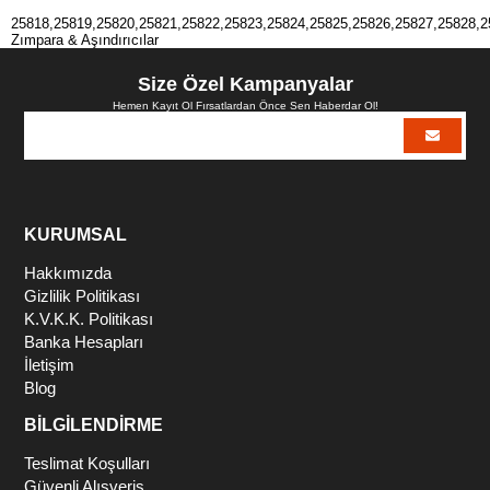
25818,25819,25820,25821,25822,25823,25824,25825,25826,25827,25828,2
Zımpara & Aşındırıcılar
Size Özel Kampanyalar
Hemen Kayıt Ol Fırsatlardan Önce Sen Haberdar Ol!
KURUMSAL
Hakkımızda
Gizlilik Politikası
K.V.K.K. Politikası
Banka Hesapları
İletişim
Blog
BİLGİLENDİRME
Teslimat Koşulları
Güvenli Alışveriş