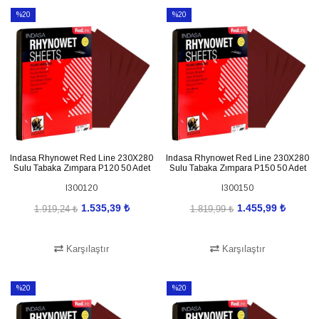
%20
%20
İndirim
İndirim
%20İndirim
%20İndirim
Indasa Rhynowet Red Line 230X280
Indasa Rhynowet Red Line 230X280
Sulu Tabaka Zımpara P120 50 Adet
Sulu Tabaka Zımpara P150 50 Adet
I300120
I300150
1.535,39 ₺
1.455,99 ₺
1.919,24 ₺
1.819,99 ₺
Karşılaştır
Karşılaştır
SEPETE EKLE
SEPETE EKLE
%20
%20
İndirim
İndirim
%20İndirim
%20İndirim