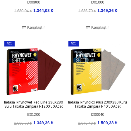
I300800
I301000
1.344,03 ₺
1.349,36 ₺
1.680,04 ₺
1.686,70 ₺
Karşılaştır
Karşılaştır
SEPETE EKLE
SEPETE EKLE
%20
%20
İndirim
İndirim
%20İndirim
%20İndirim
Indasa Rhynowet Red Line 230X280
Indasa Rhynolox Plus 230X280 Kuru
Sulu Tabaka Zımpara P1200 50 Adet
Tabaka Zımpara P40 50 Adet
I301200
I200040
1.349,36 ₺
1.500,38 ₺
1.686,70 ₺
1.875,48 ₺