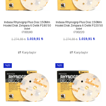
Indasa Rhynogrıp Plus Dısc 150Mm
Indasa Rhynogrıp Plus Dısc 150Mm
Hookıt Disk Zımpara 6 Delik P180 50
Hookıt Disk Zımpara 6 Delik P220 50
Adet
Adet
I700180
I700220
1.019,91 ₺
1.019,91 ₺
1.274,88 ₺
1.274,88 ₺
Karşılaştır
Karşılaştır
SEPETE EKLE
SEPETE EKLE
%20
%20
İndirim
İndirim
%20İndirim
%20İndirim