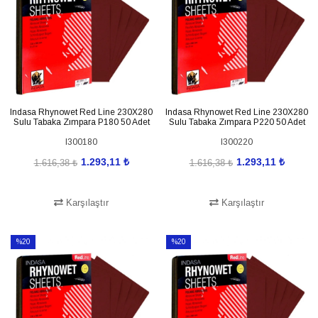
Indasa Rhynowet Red Line 230X280
Indasa Rhynowet Red Line 230X280
Sulu Tabaka Zımpara P180 50 Adet
Sulu Tabaka Zımpara P220 50 Adet
I300180
I300220
1.293,11 ₺
1.293,11 ₺
1.616,38 ₺
1.616,38 ₺
Karşılaştır
Karşılaştır
SEPETE EKLE
SEPETE EKLE
%20
%20
İndirim
İndirim
%20İndirim
%20İndirim