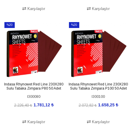
Karşılaştır
Karşılaştır
SEPETE EKLE
SEPETE EKLE
%20
%20
İndirim
İndirim
%20İndirim
%20İndirim
Indasa Rhynowet Red Line 230X280
Indasa Rhynowet Red Line 230X280
Sulu Tabaka Zımpara P80 50 Adet
Sulu Tabaka Zımpara P100 50 Adet
I300080
I300100
1.781,12 ₺
1.658,25 ₺
2.226,40 ₺
2.072,82 ₺
Karşılaştır
Karşılaştır
SEPETE EKLE
SEPETE EKLE