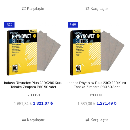
Karşılaştır
Karşılaştır
SEPETE EKLE
SEPETE EKLE
%20
%20
İndirim
İndirim
%20İndirim
%20İndirim
Indasa Rhynolox Plus 230X280 Kuru
Indasa Rhynolox Plus 230X280 Kuru
Tabaka Zımpara P60 50 Adet
Tabaka Zımpara P80 50 Adet
I200060
I200080
1.321,07 ₺
1.271,49 ₺
1.651,34 ₺
1.589,36 ₺
Karşılaştır
Karşılaştır
SEPETE EKLE
SEPETE EKLE