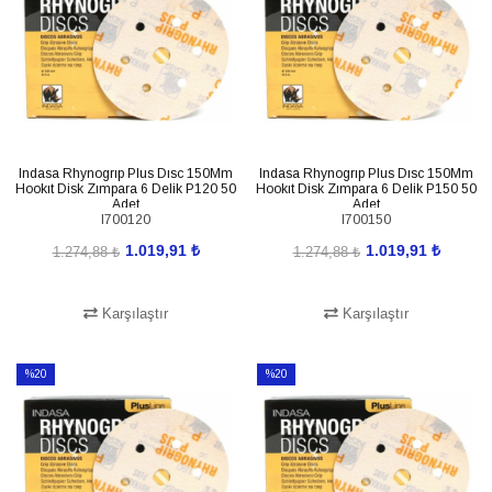
Indasa Rhynogrıp Plus Dısc 150Mm
Indasa Rhynogrıp Plus Dısc 150Mm
Hookıt Disk Zımpara 6 Delik P120 50
Hookıt Disk Zımpara 6 Delik P150 50
Adet
Adet
I700120
I700150
1.019,91 ₺
1.019,91 ₺
1.274,88 ₺
1.274,88 ₺
Karşılaştır
Karşılaştır
SEPETE EKLE
SEPETE EKLE
%20
%20
İndirim
İndirim
%20İndirim
%20İndirim