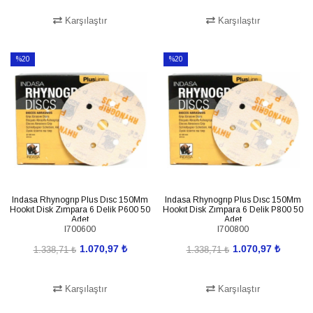
Karşılaştır
Karşılaştır
SEPETE EKLE
SEPETE EKLE
%20
%20
İndirim
İndirim
%20İndirim
%20İndirim
Indasa Rhynogrıp Plus Dısc 150Mm
Indasa Rhynogrıp Plus Dısc 150Mm
Hookıt Disk Zımpara 6 Delik P600 50
Hookıt Disk Zımpara 6 Delik P800 50
Adet
Adet
I700600
I700800
1.070,97 ₺
1.070,97 ₺
1.338,71 ₺
1.338,71 ₺
Karşılaştır
Karşılaştır
SEPETE EKLE
SEPETE EKLE