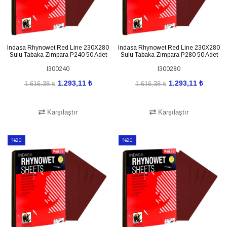
Indasa Rhynowet Red Line 230X280
Indasa Rhynowet Red Line 230X280
Sulu Tabaka Zımpara P240 50 Adet
Sulu Tabaka Zımpara P280 50 Adet
I300240
I300280
1.293,11 ₺
1.293,11 ₺
1.616,38 ₺
1.616,38 ₺
Karşılaştır
Karşılaştır
SEPETE EKLE
SEPETE EKLE
%20
%20
İndirim
İndirim
%20İndirim
%20İndirim