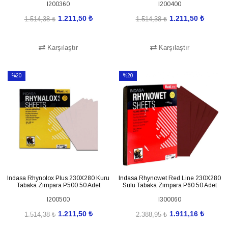
I200360
I200400
1.211,50 ₺
1.211,50 ₺
1.514,38 ₺
1.514,38 ₺
Karşılaştır
Karşılaştır
SEPETE EKLE
SEPETE EKLE
%20
%20
İndirim
İndirim
%20İndirim
%20İndirim
Indasa Rhynolox Plus 230X280 Kuru
Indasa Rhynowet Red Line 230X280
Tabaka Zımpara P500 50 Adet
Sulu Tabaka Zımpara P60 50 Adet
I200500
I300060
1.211,50 ₺
1.911,16 ₺
1.514,38 ₺
2.388,95 ₺