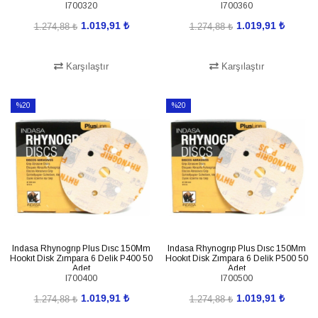
I700320
I700360
1.019,91 ₺
1.019,91 ₺
1.274,88 ₺
1.274,88 ₺
Karşılaştır
Karşılaştır
SEPETE EKLE
SEPETE EKLE
%20
%20
İndirim
İndirim
%20İndirim
%20İndirim
Indasa Rhynogrıp Plus Dısc 150Mm
Indasa Rhynogrıp Plus Dısc 150Mm
Hookıt Disk Zımpara 6 Delik P400 50
Hookıt Disk Zımpara 6 Delik P500 50
Adet
Adet
I700400
I700500
1.019,91 ₺
1.019,91 ₺
1.274,88 ₺
1.274,88 ₺