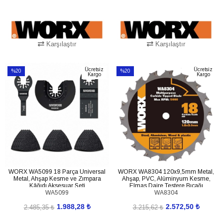
Karşılaştır
Karşılaştır
SEPETE EKLE
SEPETE EKLE
Ücretsiz
Ücretsiz
%20
%20
Kargo
Kargo
İndirim
İndirim
%20İndirim
%20İndirim
WORX WA5099 18 Parça Universal
WORX WA8304 120x9,5mm Metal,
Metal, Ahşap Kesme ve Zımpara
Ahşap, PVC, Alüminyum Kesme,
Kâğıdı Aksesuar Seti
Elmas Daire Testere Bıçağı
WA5099
WA8304
1.988,28 ₺
2.572,50 ₺
2.485,35 ₺
3.215,62 ₺