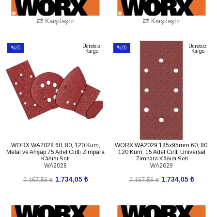
Karşılaştır
Karşılaştır
SEPETE EKLE
SEPETE EKLE
Ücretsiz
Ücretsiz
%20
%20
Kargo
Kargo
İndirim
İndirim
%20İndirim
%20İndirim
WORX WA2028 60, 80, 120 Kum,
WORX WA2029 185x95mm 60, 80,
Metal ve Ahşap 75 Adet Cırtlı Zımpara
120 Kum, 15 Adet Cırtlı Universal
Kâğıdı Seti
Zımpara Kâğıdı Seti
WA2028
WA2029
1.734,05 ₺
1.734,05 ₺
2.167,56 ₺
2.167,56 ₺