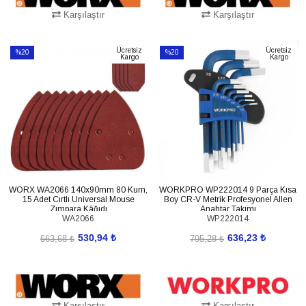
Karşılaştır
Karşılaştır
SEPETE EKLE
SEPETE EKLE
Ücretsiz
Ücretsiz
%20
%20
Kargo
Kargo
İndirim
İndirim
%20İndirim
%20İndirim
WORX WA2066 140x90mm 80 Kum,
WORKPRO WP222014 9 Parça Kısa
15 Adet Cırtlı Universal Mouse
Boy CR-V Metrik Profesyonel Allen
Zımpara Kâğıdı
Anahtar Takımı
WA2066
WP222014
530,94 ₺
636,23 ₺
663,68 ₺
795,28 ₺
Karşılaştır
Karşılaştır