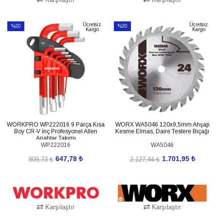
SEPETE EKLE
SEPETE EKLE
Ücretsiz
Ücretsiz
%20
%20
Kargo
Kargo
İndirim
İndirim
%20İndirim
%20İndirim
WORKPRO WP222016 9 Parça Kısa
WORX WA5046 120x9,5mm Ahşap
Boy CR-V İnç Profesyonel Allen
Kesme Elmas, Daire Testere Bıçağı
Anahtar Takımı
WP222016
WA5046
647,78 ₺
1.701,95 ₺
809,73 ₺
2.127,44 ₺
Karşılaştır
Karşılaştır