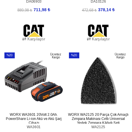
DA06903
DA10126
711,98 ₺
378,14 ₺
889,98 ₺
472,68 ₺
Karşılaştır
Karşılaştır
SEPETE EKLE
SEPETE EKLE
Ücretsiz
Ücretsiz
%20
%20
Kargo
Kargo
İndirim
İndirim
%20İndirim
%20İndirim
WORX WA3601 20Volt 2.0Ah.
WORX WA2125 20 Parça Çok Amaçlı
PowerShare Li-ion Akü ve Akü Şarj
Zımpara Makinası Cırtlı Universal
Cihazı
Yedek Zımpara Kâğıdı Seti
WA3601
WA2125