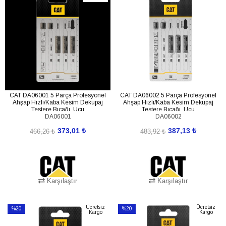
İndirim
İndirim
%20İndirim
%20İndirim
CAT DA06001 5 Parça Profesyonel
CAT DA06002 5 Parça Profesyonel
Ahşap Hızlı/Kaba Kesim Dekupaj
Ahşap Hızlı/Kaba Kesim Dekupaj
Testere Bıçağı, Ucu
Testere Bıçağı, Ucu
DA06001
DA06002
373,01 ₺
387,13 ₺
466,26 ₺
483,92 ₺
Karşılaştır
Karşılaştır
SEPETE EKLE
SEPETE EKLE
Ücretsiz
Ücretsiz
%20
%20
Kargo
Kargo
İndirim
İndirim