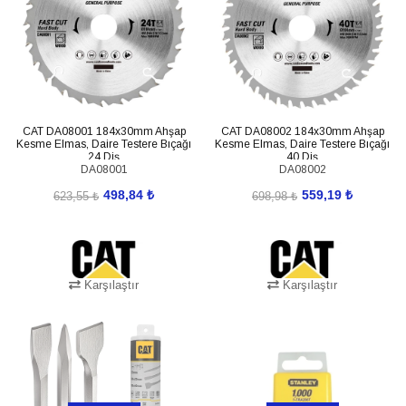
CAT DA08001 184x30mm Ahşap
CAT DA08002 184x30mm Ahşap
Kesme Elmas, Daire Testere Bıçağı
Kesme Elmas, Daire Testere Bıçağı
24 Diş
40 Diş
DA08001
DA08002
498,84 ₺
559,19 ₺
623,55 ₺
698,98 ₺
Karşılaştır
Karşılaştır
SEPETE EKLE
SEPETE EKLE