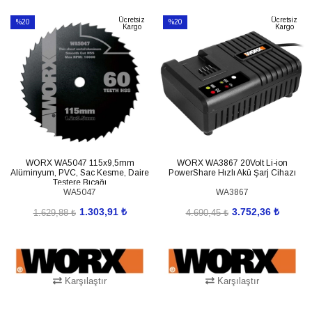
SEPETE EKLE
SEPETE EKLE
Ücretsiz
Ücretsiz
%20
%20
Kargo
Kargo
İndirim
İndirim
%20İndirim
%20İndirim
WORX WA5047 115x9,5mm
WORX WA3867 20Volt Li-ion
Alüminyum, PVC, Sac Kesme, Daire
PowerShare Hızlı Akü Şarj Cihazı
Testere Bıçağı
WA5047
WA3867
1.303,91 ₺
3.752,36 ₺
1.629,88 ₺
4.690,45 ₺
Karşılaştır
Karşılaştır
SEPETE EKLE
SEPETE EKLE