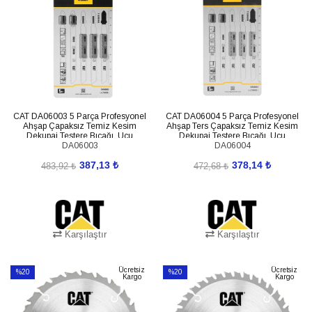
%20İndirim
%20İndirim
CAT DA06003 5 Parça Profesyonel
CAT DA06004 5 Parça Profesyonel
Ahşap Çapaksız Temiz Kesim
Ahşap Ters Çapaksız Temiz Kesim
Dekupaj Testere Bıçağı, Ucu
Dekupaj Testere Bıçağı, Ucu
DA06003
DA06004
387,13 ₺
378,14 ₺
483,92 ₺
472,68 ₺
Karşılaştır
Karşılaştır
SEPETE EKLE
SEPETE EKLE
Ücretsiz
Ücretsiz
%20
%20
Kargo
Kargo
İndirim
İndirim
%20İndirim
%20İndirim