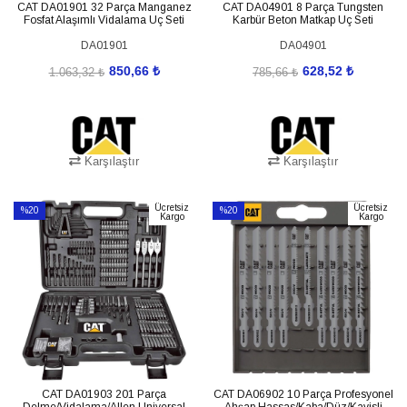
CAT DA01901 32 Parça Manganez
CAT DA04901 8 Parça Tungsten
Fosfat Alaşımlı Vidalama Uç Seti
Karbür Beton Matkap Uç Seti
DA01901
DA04901
850,66 ₺
628,52 ₺
1.063,32 ₺
785,66 ₺
Karşılaştır
Karşılaştır
SEPETE EKLE
SEPETE EKLE
Ücretsiz
Ücretsiz
%20
%20
Kargo
Kargo
İndirim
İndirim
%20İndirim
%20İndirim
CAT DA01903 201 Parça
CAT DA06902 10 Parça Profesyonel
Delme/Vidalama/Allen Universal
Ahşap Hassas/Kaba/Düz/Kavisli