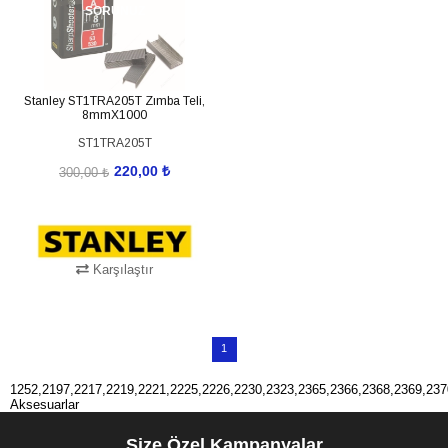
SORUNUZ
Stanley ST1TRA205T Zımba Teli,
8mmX1000
ST1TRA205T
220,00 ₺
300,00 ₺
Karşılaştır
1
1252,2197,2217,2219,2221,2225,2226,2230,2323,2365,2366,2368,2369,23
Aksesuarlar
Size Özel Kampanyalar