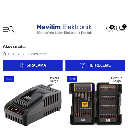
0
0
Aksesuarlar
Aksesuarlar
SIRALAMA
FILTRELEME
Ücretsiz
Ücretsiz
%20
%20
Kargo
Kargo
İndirim
İndirim
%20İndirim
%20İndirim