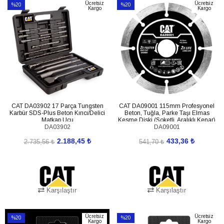
Ücretsiz
Ücretsiz
%20
%20
Kargo
Kargo
İndirim
İndirim
%20İndirim
%20İndirim
CAT DA03902 17 Parça Tungsten
CAT DA09001 115mm Profesyonel
Karbür SDS-Plus Beton Kırıcı/Delici
Beton, Tuğla, Parke Taşı Elmas
Matkap Ucu
Kesme Diski (Soketli, Aralıklı Kenar)
DA03902
DA09001
2.188,45 ₺
433,36 ₺
2.735,56 ₺
541,70 ₺
Karşılaştır
Karşılaştır
SEPETE EKLE
SEPETE EKLE
Ücretsiz
Ücretsiz
%20
%20
Kargo
Kargo