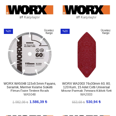
Karşılaştır
Karşılaştır
SEPETE EKLE
SEPETE EKLE
Ücretsiz
Ücretsiz
%20
%20
Kargo
Kargo
İndirim
İndirim
%20İndirim
%20İndirim
WORX WA5048 115x9,5mm Fayans,
WORX WA2003 76x30mm 60, 80,
Seramik, Mermer Kesme Soketli
120 Kum, 15 Adet Cırtlı Universal
Elmas Daire Testere Bıçağı
Mouse Parmak Zımpara Kâğıdı Seti
WA5048
WA2003
1.586,39 ₺
530,94 ₺
1.982,98 ₺
663,68 ₺