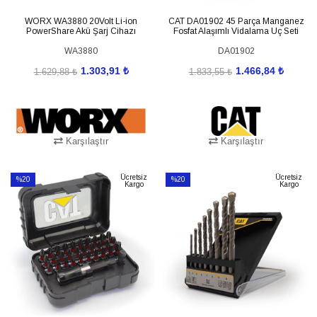
WORX WA3880 20Volt Li-ion
CAT DA01902 45 Parça Manganez
PowerShare Akü Şarj Cihazı
Fosfat Alaşımlı Vidalama Uç Seti
WA3880
DA01902
1.303,91 ₺
1.466,84 ₺
1.629,88 ₺
1.833,55 ₺
Karşılaştır
Karşılaştır
SEPETE EKLE
SEPETE EKLE
Ücretsiz
Ücretsiz
%20
%20
Kargo
Kargo
İndirim
İndirim
%20İndirim
%20İndirim