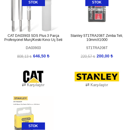
STOK
STOK
SORUNUZ
SORUNUZ
CAT DA03903 SDS Plus 3 Parça
Stanley ST1TRA206T Zımba Teli,
Profesyonel Murç/Keski Kırıcı Uç Seti
10mmX1000
DA03903
ST1TRA206T
646,50 ₺
200,00 ₺
808,13 ₺
220,57 ₺
Karşılaştır
Karşılaştır
STOK