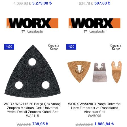
3.279,98 ₺
507,83 ₺
4.099,98 ₺
634,78 ₺
Karşılaştır
Karşılaştır
SEPETE EKLE
SEPETE EKLE
Ücretsiz
Ücretsiz
%20
%20
Kargo
Kargo
İndirim
İndirim
%20İndirim
%20İndirim
WORX WA2115 20 Parça Çok Amaçlı
WORX WA5098 3 Parça Universal
Zımpara Makinası Cırtlı Universal
Harç Zımparası ve Raspalama
Yedek Delikli Zımpara Kâğıdı Seti
Aksesuar Seti
WA2115
WA5098
738,95 ₺
1.886,84 ₺
923,68 ₺
2.358,55 ₺