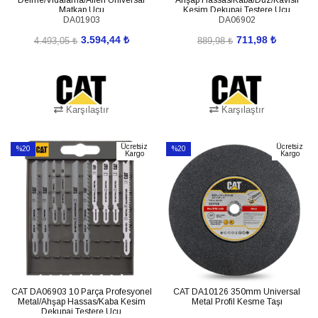
Matkap Ucu
Kesim Dekupaj Testere Ucu
DA01903
DA06902
3.594,44 ₺
711,98 ₺
4.493,05 ₺
889,98 ₺
Karşılaştır
Karşılaştır
SEPETE EKLE
SEPETE EKLE
Ücretsiz
Ücretsiz
%20
%20
Kargo
Kargo
İndirim
İndirim
%20İndirim
%20İndirim
CAT DA06903 10 Parça Profesyonel
CAT DA10126 350mm Universal
Metal/Ahşap Hassas/Kaba Kesim
Metal Profil Kesme Taşı
Dekupaj Testere Ucu