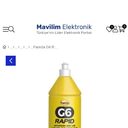
0
0
Farecla G6 Rapid Kalın Çizik Giderici Pasta 1 L