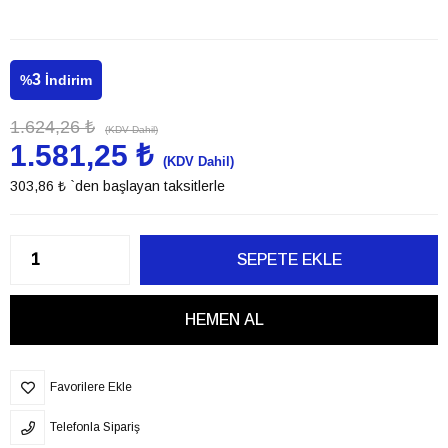
3
%
İndirim
1.624,26 ₺
(KDV Dahil)
1.581,25 ₺
(KDV Dahil)
303,86 ₺
`den başlayan taksitlerle
Favorilere Ekle
Telefonla Sipariş