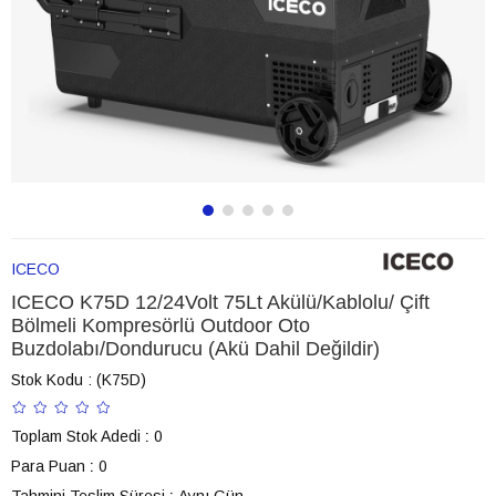
ICECO
ICECO K75D 12/24Volt 75Lt Akülü/Kablolu/ Çift
Bölmeli Kompresörlü Outdoor Oto
Buzdolabı/Dondurucu (Akü Dahil Değildir)
Stok Kodu
(K75D)
Toplam Stok Adedi
:
0
Para Puan
:
0