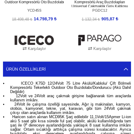
Outdoor Kompresörlü Oto Buzdolabı
Kompresörlü Araç Buzdolapları
Universal Çakmaklık Giriş Kablosu
YCD45S
PGDC12
14.798,79 ₺
905,87 ₺
18.498,48 ₺
1.132,34 ₺
Karşılaştır
Karşılaştır
SEPETE EKLE
SEPETE EKLE
ÜRÜN ÖZELLIKLERI
•
ICECO K75D 12/24Volt 75 Litre Akülü/Kablolu/ Çift Bölmeli
Kompresörlü Tekerlekli Outdoor Oto Buzdolabı/Dondurucu (Akü Dahil
Değildir)
•
12Volt ve 24Volt araç çakmak girişine bağlanarak tüm araçlarda
kullanım imkânı.
•
24Volt ile çalışma özelliği sayesinde, Ağır iş makinaları, kamyon,
otobüs, kamyonet, tekne, yat, karavan, gibi tüm 24Volt çakmak
çıkışı olan araçlarda kullanım imkânı.
•
Haricen satın alınan MCD95K Şarj edilebilir 11,1Volt/15Apmer Li-ion
akü 5 saat gibi kısa sürede ful şarj olabilir, akülü kullanıldığında tam
şarj ile 0⁰ dereceye ayarlandığında yaklaşık 8 saat kullanma imkânı
sağlar. Ortam sıcaklığı arttıkça çalışma süresi kısalacaktır. Ayrıca
buzdolabı eksi derecelere ayarlandığında çalışma süresi