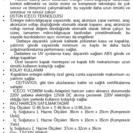
kontrol edilmekte ve üstün motor ve kompresör teknolojisi ile çok
sessiz ve titreşimsiz çalışmaktadır, bu sayede daha uzun ömürlü ve
sorunsuz ve sessiz çalışır.
•
ÜSTÜN ICECO TEKNOLOJİSİ
•
Entegre mikro-bilgisayar sayesinde, araç akünüze zarar vermez, araç
akünüzün voltajı düştüğünde otomatik olarak kapanır, araç akünüzün
voltajı normal değere döndüğünde otomatik olarak tekrar çalışır, bu
süreç tamamen mikro-bilgisayar tarafından yönetilmektedir, bu
sayede buzdolabının aşırı ısınması da engellenir.
•
Darbeye dayanıklı yüksek kalitede poliüretan kasa ve kapaklar,
yalıtımlı gövde sayesinde minimum ısı kaybı ile daha fazla
soğutma/dondurma performansı sağlar.
•
Darbelere ve UV ışınlarına karşı dayanıklı sağlam ABS gövde ve
dolap kapakları.
•
Özel tasarım kapak menteşesi ve kapak kilit mekanizması uzun
ömürlü kullanım kolaylığı sağlar.
•
KOLAY KULLANIM
•
Kapaklara entegre edilmiş özel geniş conta sayesinde maksimum ısı
yalıtımı sağlar.
•
CE/TÜV/GS, gibi tüm uluslararası kalite ve sağlık sertifikalarına
sahiptir.
•
ICECO YCD80W kodlu Adaptörü haricen satın almanız durumunda
220V şebeke elektriğini 12Volt DC akıma çevirerek 220V elektriğin
olduğu tüm yerlerde kullanım kolaylığı sağlar.
•
AKÜ HARİCEN SATILMAKTADIR!
•
Dış Ölçüleri: G:46,5cm x Y:46,8cm x U:88,2cm
•
İç Soğutucu 1. Hazne Ölçüleri: 36cm x 16cm x 20cm (Kompresör
Üstü)
•
İç Soğutucu 1. Hazne Ölçüleri: 36cm x 16cm x 35cm (Kompresör
Yanı)
•
İç Soğutucu 2. Hazne Ölçüleri: 37cm x 32cm x 36cm
•
Güç: 12V/24V 65Watt