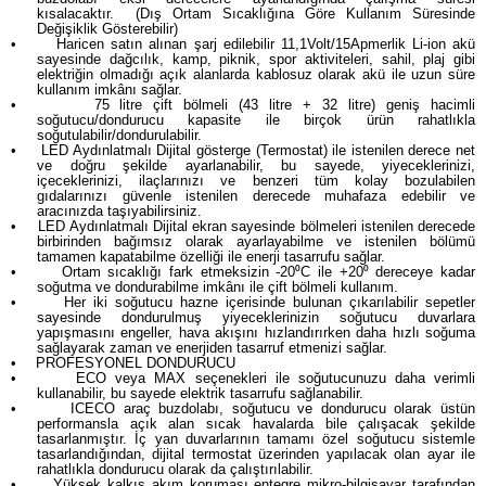
kısalacaktır.
(Dış Ortam Sıcaklığına Göre Kullanım Süresinde
Değişiklik Gösterebilir)
•
Haricen satın alınan şarj edilebilir 11,1Volt/15Apmerlik Li-ion akü
sayesinde dağcılık, kamp, piknik, spor aktiviteleri, sahil, plaj gibi
elektriğin olmadığı açık alanlarda kablosuz olarak akü ile uzun süre
kullanım imkânı sağlar.
•
75 litre çift bölmeli (43 litre + 32 litre) geniş hacimli
soğutucu/dondurucu kapasite ile birçok ürün rahatlıkla
soğutulabilir/dondurulabilir.
•
LED Aydınlatmalı Dijital gösterge (Termostat) ile istenilen derece net
ve doğru şekilde ayarlanabilir, bu sayede, yiyeceklerinizi,
içeceklerinizi, ilaçlarınızı ve benzeri tüm kolay bozulabilen
gıdalarınızı güvenle istenilen derecede muhafaza edebilir ve
aracınızda taşıyabilirsiniz.
•
LED Aydınlatmalı Dijital ekran sayesinde bölmeleri istenilen derecede
birbirinden bağımsız olarak ayarlayabilme ve istenilen bölümü
tamamen kapatabilme özelliği ile enerji tasarrufu sağlar.
•
Ortam sıcaklığı fark etmeksizin -20⁰C ile +20⁰ dereceye kadar
soğutma ve dondurabilme imkânı ile çift bölmeli kullanım.
•
Her iki soğutucu hazne içerisinde bulunan çıkarılabilir sepetler
sayesinde dondurulmuş yiyeceklerinizin soğutucu duvarlara
yapışmasını engeller, hava akışını hızlandırırken daha hızlı soğuma
sağlayarak zaman ve enerjiden tasarruf etmenizi sağlar.
•
PROFESYONEL DONDURUCU
•
ECO veya MAX seçenekleri ile soğutucunuzu daha verimli
kullanabilir, bu sayede elektrik tasarrufu sağlanabilir.
•
ICECO araç buzdolabı, soğutucu ve dondurucu olarak üstün
performansla açık alan sıcak havalarda bile çalışacak şekilde
tasarlanmıştır. İç yan duvarlarının tamamı özel soğutucu sistemle
tasarlandığından, dijital termostat üzerinden yapılacak olan ayar ile
rahatlıkla dondurucu olarak da çalıştırılabilir.
•
Yüksek kalkış akım koruması entegre mikro-bilgisayar tarafından