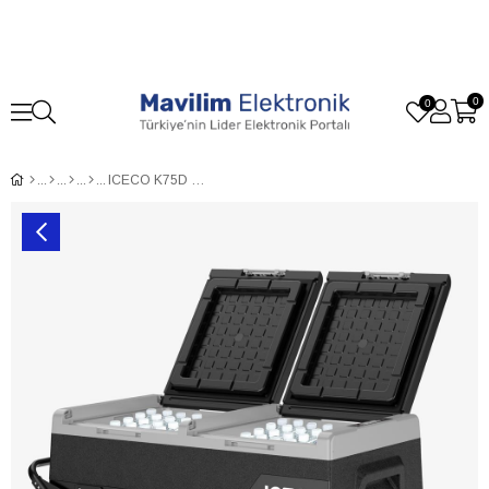
0
0
ICECO K75D 12/24Volt 75Lt Akülü/Kablolu/ Çift Bölmeli Kompresörlü Outdoor Oto Buzdolabı/Dondurucu (Akü Dahil Değildir)