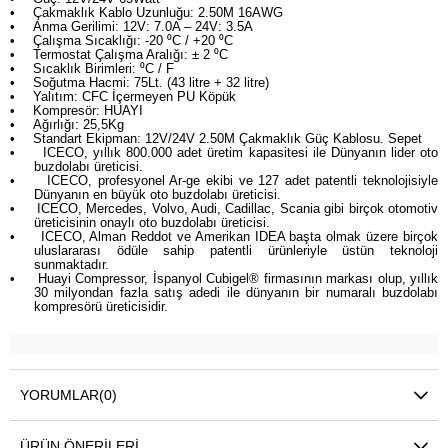
•
Çakmaklık Kablo Uzunluğu: 2.50M 16AWG
•
Anma Gerilimi: 12V: 7.0A – 24V: 3.5A
•
Çalışma Sıcaklığı: -20 ⁰C / +20 ⁰C
•
Termostat Çalışma Aralığı: ± 2 ⁰C
•
Sıcaklık Birimleri: ⁰C / F
•
Soğutma Hacmi: 75Lt. (43 litre + 32 litre)
•
Yalıtım: CFC İçermeyen PU Köpük
•
Kompresör: HUAYI
•
Ağırlığı: 25,5Kg
•
Standart Ekipman: 12V/24V 2.50M Çakmaklık Güç Kablosu. Sepet
•
ICECO, yıllık 800.000 adet üretim kapasitesi ile Dünyanın lider oto
buzdolabı üreticisi.
•
ICECO, profesyonel Ar-ge ekibi ve 127 adet patentli teknolojisiyle
Dünyanın en büyük oto buzdolabı üreticisi.
•
ICECO, Mercedes, Volvo, Audi, Cadillac, Scania gibi birçok otomotiv
üreticisinin onaylı oto buzdolabı üreticisi.
•
ICECO, Alman Reddot ve Amerikan IDEA başta olmak üzere birçok
uluslararası ödüle sahip patentli ürünleriyle üstün teknoloji
sunmaktadır.
•
Huayi Compressor, İspanyol Cubigel® firmasının markası olup, yıllık
30 milyondan fazla satış adedi ile dünyanın bir numaralı buzdolabı
kompresörü üreticisidir.
YORUMLAR
(0)
ÜRÜN ÖNERILERI