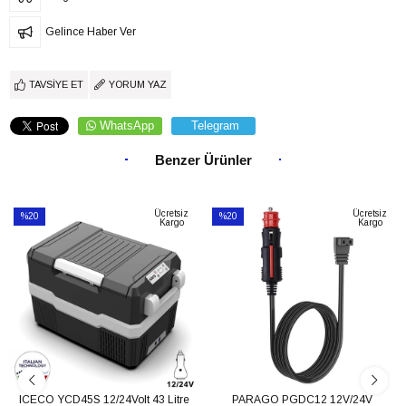
Gelince Haber Ver
TAVSIYE ET
YORUM YAZ
WhatsApp
Telegram
Benzer Ürünler
Ücretsiz
Ücretsiz
%20
%20
Kargo
Kargo
İndirim
İndirim
%20İndirim
%20İndirim
ICECO YCD45S 12/24Volt 43 Litre
PARAGO PGDC12 12V/24V