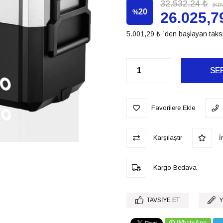
32.532,24 ₺
(KDV
20
%
26.025,7
5.001,29 ₺
`den başlayan taksi
İndirim
Favorilere Ekle
Karşılaştır
İn
Kargo Bedava
TAVSIYE ET
Y
WhatsApp