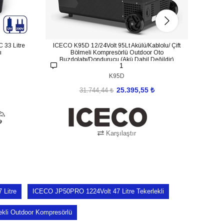
 33 Litre
ICECO K95D 12/24Volt 95Lt Akülü/Kablolu/ Çift
ICEC
ı
Bölmeli Kompresörlü Outdoor Oto
K
Buzdolabı/Dondurucu (Akü Dahil Değildir)
Buzd
1
K95D
25.395,55 ₺
31.744,44 ₺
Karşılaştır
SEPETE EKLE
Litre
ICECO JP50PRO 1224Volt 47 Litre Tekerlekli
kli Outdoor Kompresörlü