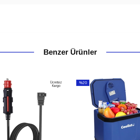
Benzer Ürünler
Ücretsiz
%20
Kargo
İndirim
m
%20İndirim