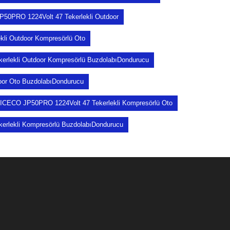
50PRO 1224Volt 47 Tekerlekli Outdoor
li Outdoor Kompresörlü Oto
rlekli Outdoor Kompresörlü BuzdolabıDondurucu
oor Oto BuzdolabıDondurucu
ICECO JP50PRO 1224Volt 47 Tekerlekli Kompresörlü Oto
rlekli Kompresörlü BuzdolabıDondurucu