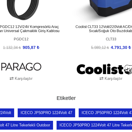
GDC12 12V/24V Kompresörlü Araç
Coolist CLT33 12Volt/220Volt AC/DC
rı Universal Çakmaklık Giriş Kablosu
Sıcak/Soğuk Oto Buzdolab
PGDC12
CLT33
905,87 ₺
4.791,30 ₺
1.132,34 ₺
5.989,12 ₺
Karşılaştır
Karşılaştır
SEPETE EKLE
SEPETE EKLE
Etiketler
24Volt
ICECO JP50PRO 1224Volt 47
ICECO JP50PRO 1224Volt 47 
 47 Litre Tekerlekli Outdoor
ICECO JP50PRO 1224Volt 47 Litre Tekerle