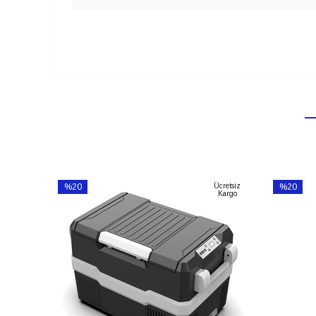
%20
Ücretsiz
%20
Kargo
İndirim
İndirim
%20İndirim
%20İndiri