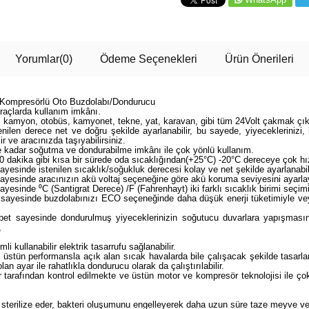
Yorumlar
(0)
Ödeme Seçenekleri
Ürün Önerileri
 Kompresörlü Oto Buzdolabı/Dondurucu
raçlarda kullanım imkânı.
rı, kamyon, otobüs, kamyonet, tekne, yat, karavan, gibi tüm 24Volt çakmak çık
enilen derece net ve doğru şekilde ayarlanabilir, bu sayede, yiyeceklerinizi, 
r ve aracınızda taşıyabilirsiniz.
e kadar soğutma ve dondurabilme imkânı ile çok yönlü kullanım.
 40 dakika gibi kısa bir sürede oda sıcaklığından(+25°C) -20°C dereceye çok 
yesinde istenilen sıcaklık/soğukluk derecesi kolay ve net şekilde ayarlanabili
ayesinde aracınızın akü voltaj seçeneğine göre akü koruma seviyesini ayarlaya
yesinde ⁰C (Santigrat Derece) /F (Fahrenhayt) iki farklı sıcaklık birimi seçimi 
ge sayesinde buzdolabınızı ECO seçeneğinde daha düşük enerji tüketimiyle
epet sayesinde dondurulmuş yiyeceklerinizin soğutucu duvarlara yapışmasın
,
kullanabilir elektrik tasarrufu sağlanabilir.
stün performansla açık alan sıcak havalarda bile çalışacak şekilde tasarla
an ayar ile rahatlıkla dondurucu olarak da çalıştırılabilir.
tarafından kontrol edilmekte ve üstün motor ve kompresör teknolojisi ile ço
sterilize eder, bakteri oluşumunu engelleyerek daha uzun süre taze meyve ve