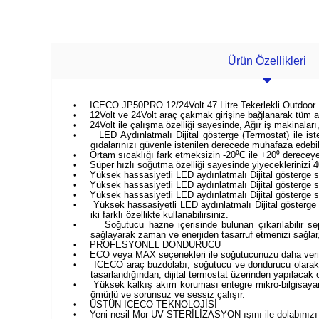
Ürün Özellikleri
•
ICECO JP50PRO 12/24Volt 47 Litre Tekerlekli Outdoor
•
12Volt ve 24Volt araç çakmak girişine bağlanarak tüm a
•
24Volt ile çalışma özelliği sayesinde, Ağır iş makinala
•
LED Aydınlatmalı Dijital gösterge (Termostat) ile ist
gıdalarınızı güvenle istenilen derecede muhafaza edebili
•
Ortam sıcaklığı fark etmeksizin -20⁰C ile +20⁰ derecey
•
Süper hızlı soğutma özelliği sayesinde yiyeceklerinizi
•
Yüksek hassasiyetli LED aydınlatmalı Dijital gösterge sa
•
Yüksek hassasiyetli LED aydınlatmalı Dijital gösterge s
•
Yüksek hassasiyetli LED aydınlatmalı Dijital gösterge sa
•
Yüksek hassasiyetli LED aydınlatmalı Dijital göster
iki farklı özellikte kullanabilirsiniz.
•
Soğutucu hazne içerisinde bulunan çıkarılabilir s
sağlayarak zaman ve enerjiden tasarruf etmenizi sağlar
•
PROFESYONEL DONDURUCU
•
ECO veya MAX seçenekleri ile soğutucunuzu daha verimli 
•
ICECO araç buzdolabı, soğutucu ve dondurucu olarak ü
tasarlandığından, dijital termostat üzerinden yapılacak ol
•
Yüksek kalkış akım koruması entegre mikro-bilgisayar 
ömürlü ve sorunsuz ve sessiz çalışır.
•
ÜSTÜN ICECO TEKNOLOJİSİ
•
Yeni nesil Mor UV STERİLİZASYON ışını ile dolabınızı 