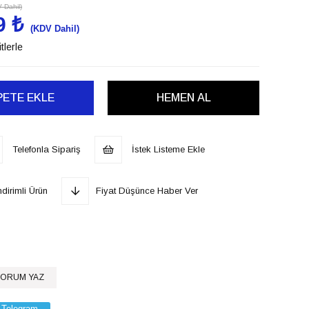
 Dahil)
9 ₺
(KDV Dahil)
tlerle
Telefonla Sipariş
İstek Listeme Ekle
dirimli Ürün
Fiyat Düşünce Haber Ver
ORUM YAZ
Telegram