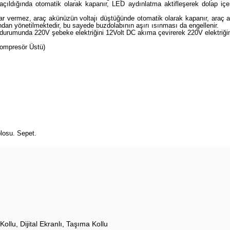
dığında otomatik olarak kapanır, LED aydınlatma aktifleşerek dolap içer
ar vermez, araç akünüzün voltajı düştüğünde otomatik olarak kapanır, araç 
ından yönetilmektedir, bu sayede buzdolabının aşırı ısınması da engellenir.
rumunda 220V şebeke elektriğini 12Volt DC akıma çevirerek 220V elektriğin 
ompresör Üstü)
losu. Sepet.
Kollu
Dijital Ekranlı
Taşıma Kollu