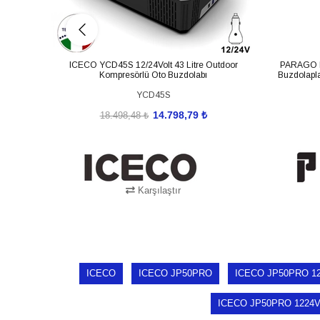
ICECO YCD45S 12/24Volt 43 Litre Outdoor
PARAGO P
Kompresörlü Oto Buzdolabı
Buzdolapla
YCD45S
14.798,79 ₺
18.498,48 ₺
Karşılaştır
SEPETE EKLE
ICECO
ICECO JP50PRO
ICECO JP50PRO 12
ICECO JP50PRO 1224Volt