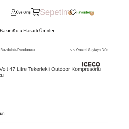
Sepetim
Üye Girişi
Favorilerim
0
0
 Bakım
Kutu Hasarlı Ürünler
o Buzdolabı/Dondurucu
< < Önceki Sayfaya Dön
t 47 Litre Tekerlekli Outdoor Kompresörlü
cu
Gün