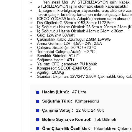
•
Yeni nesil Mor UV STERİLİZASYON ışını kapak açıl
STERİLİZASYON ışını otomatik olarak kapanacaktır.
•
Entegre mikro-bilgisayar sayesinde, araç akünüze zar
tekrar çalışır, bu süreç tamamen mikro-bilgisayar taraf
•
ICECO YCD80W kodlu Adaptörü haricen satın almanız du
•
Dış Ölçüleri: G:35cm x Y:53,3cm x U:72,5cm
•
İç Soğutucu Hazne Ölçüleri: 23,5cm x 20cm x 21cm (K
•
İç Soğutucu Hazne Ölçüleri: 41cm x 24cm x 36cm
•
Güç: 12V/24V 60Watt
•
Çakmaklık Kablo Uzunluğu: 2.50M 16AWG
•
Anma Gerilimi: 12V: 4.5A – 24V: 2.5A
•
Çalışma Sıcaklığı: -20 ⁰C / +20 ⁰C
•
Termostat Çalışma Aralığı: ± 2 ⁰C
•
Sıcaklık Birimleri: ⁰C / F
•
Soğutma Hacmi: 47Lt.
•
Yalıtım: CFC İçermeyen PU Köpük
•
Kompresör: SECOP-DANFOSS
•
Ağırlığı: 18.5Kg
•
Standart Ekipman: 12V/24V 2.50M Çakmaklık Güç Kab
Hacim (Litre)
47 Litre
Soğutma Türü
Kompresörlü
Çalışma Voltajı
12 Volt
24 Volt
Bölme Sayısı ve Kontrol
Tek Bölmeli
Öne Çıkan Ek Özellikler
Tekerlekli ve Çekme 