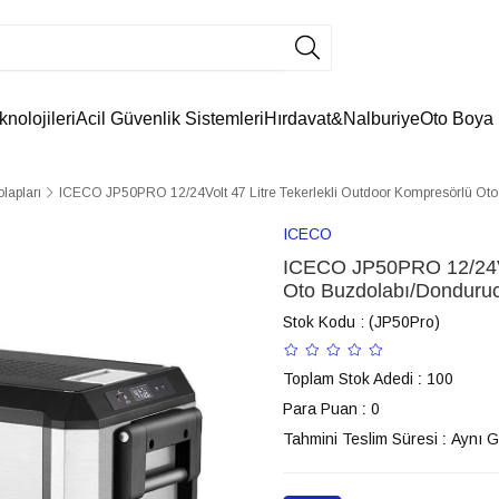
knolojileri
Acil Güvenlik Sistemleri
Hırdavat&Nalburiye
Oto Boya
lapları
ICECO JP50PRO 12/24Volt 47 Litre Tekerlekli Outdoor Kompresörlü Ot
ICECO
ICECO JP50PRO 12/24Vol
Oto Buzdolabı/Donduru
Stok Kodu
(JP50Pro)
Toplam Stok Adedi
:
100
Para Puan
:
0
Tahmini Teslim Süresi
:
Aynı 