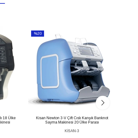
%20
%50
İndirim
İndirim
%20İndirim
%50İnd
lı 18 Ülke
Kisan Newton 3-V Çift Cıslı Karışık Banknot
Giesec
kinesi
Sayma Makinesi 20 Ülke Parası
M
KİSAN-3