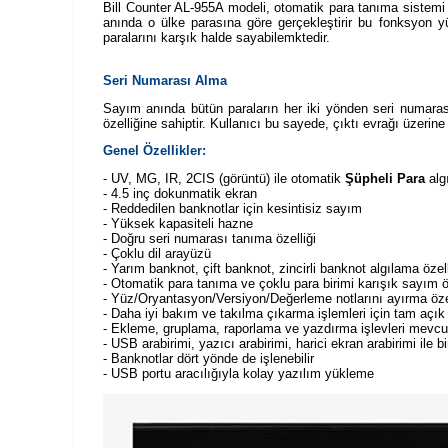
Bill Counter AL-955A modeli, otomatik para tanıma sistemi 
anında o ülke parasına göre gerçekleştirir bu fonksyon y
paralarını karşık halde sayabilemktedir.
Seri Numarası Alma
Sayım anında bütün paraların her iki yönden seri numarası
özelliğine sahiptir. Kullanıcı bu sayede, çıktı evrağı üzerine
Genel Özellikler:
- UV, MG, IR, 2CIS (görüntü) ile otomatik
Şüpheli Para
algı
- 4.5 inç dokunmatik ekran
- Reddedilen banknotlar için kesintisiz sayım
- Yüksek kapasiteli hazne
- Doğru seri numarası tanıma özelliği
- Çoklu dil arayüzü
- Yarım banknot, çift banknot, zincirli banknot algılama özell
- Otomatik para tanıma ve çoklu para birimi karışık sayım öz
- Yüz/Oryantasyon/Versiyon/Değerleme notlarını ayırma özel
- Daha iyi bakım ve takılma çıkarma işlemleri için tam açık
- Ekleme, gruplama, raporlama ve yazdırma işlevleri mevcu
- USB arabirimi, yazıcı arabirimi, harici ekran arabirimi ile bi
- Banknotlar dört yönde de işlenebilir
- USB portu aracılığıyla kolay yazılım yükleme