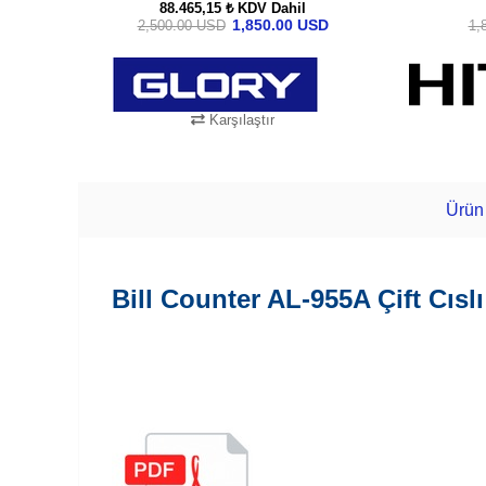
88.465,15 ₺
KDV Dahil
1,850.00 USD
2,500.00 USD
1,
Karşılaştır
SEPETE EKLE
Ürün 
Bill Counter AL-955A Çift Cıs