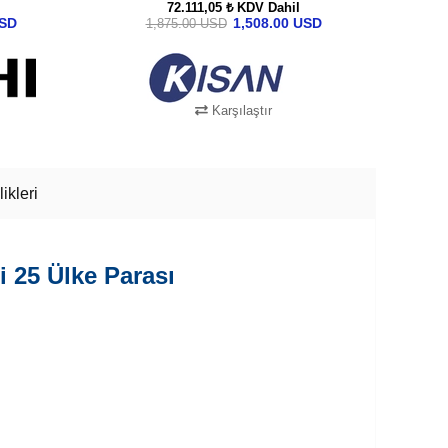
72.111,05 ₺
KDV Dahil
USD
1,508.00 USD
1,875.00 USD
Karşılaştır
SEPETE EKLE
ikleri
i 25 Ülke Parası