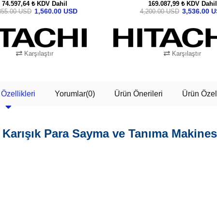
74.597,64 ₺
KDV Dahil
169.087,99 ₺
KDV Dahil
1,560.00 USD
3,536.00 
855.00 USD
4,200.00 USD
Karşılaştır
Karşılaştır
SEPETE EKLE
SEPETE EKLE
Özellikleri
Yorumlar
(0)
Ürün Önerileri
Ürün Özell
lı Karışık Para Sayma ve Tanıma Makines