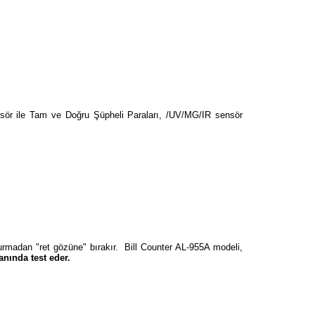
nsör ile Tam ve Doğru Şüpheli Paraları, /UV/MG/IR sensör
urmadan "ret gözüne" bırakır. Bill Counter AL-955A modeli,
nında test eder.