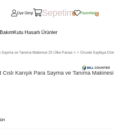
Sepetim
Üye Girişi
Favorilerim
0
0
 Bakım
Kutu Hasarlı Ürünler
ara Sayma ve Tanıma Makinesi 25 Ülke Parası
< < Önceki Sayfaya Dön
ft Cıslı Karışık Para Sayma ve Tanıma Makinesi
Gün