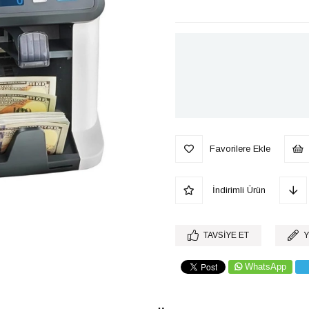
Favorilere Ekle
İndirimli Ürün
TAVSIYE ET
Y
WhatsApp