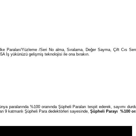
Ülke Paraları/Yüzleme /Seri No alma, Sıralama, Değer Sayma, Çift Cıs Se
 İş yükünüzü gelişmiş teknolojisi ile ona bırakın.
ünya paralarında %100 oranında Şüpheli Paraları tespit ederek, sayımı durd
dan 9 katmanlı Şüpheli Para dedektörleri sayesinde,
Şüpheli Parayı %100 ora