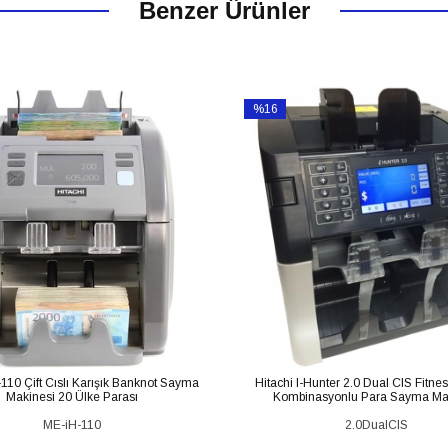
Benzer Ürünler
%16
İndirim
m
%16İndirim
-110 Çift Cıslı Karışık Banknot Sayma
Hitachi I-Hunter 2.0 Dual CIS Fitnes
Makinesi 20 Ülke Parası
Kombinasyonlu Para Sayma Ma
ME-iH-110
2.0DualCIS