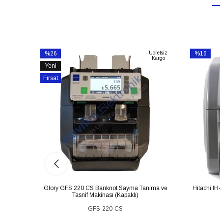
%26
Ücretsiz
%16
Kargo
İndirim
İndirim
Yeni
%26İndirim
%16İndiri
Ürün
Fırsat
Ürünü
Glory GFS 220 CS Banknot Sayma Tanıma ve
Hitachi IH
Tasnif Makinası (Kapaklı)
GFS-220-CS