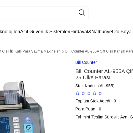
knolojileri
Acil Güvenlik Sistemleri
Hırdavat&Nalburiye
Oto Boya
ft Cıslı İki Katlı Para Sayma Makineleri
Bill Counter AL-955A Çift Cıslı Karışık P
Bill Counter
Bill Counter AL-955A Çi
25 Ülke Parası
Stok Kodu
(AL-955)
Toplam Stok Adedi
:
0
Para Puan
:
0
Tahmini Teslim Süresi
:
Aynı 