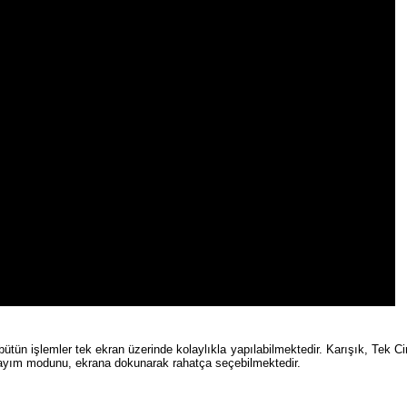
bütün işlemler tek ekran üzerinde kolaylıkla yapılabilmektedir. Karışık, Tek 
 sayım modunu, ekrana dokunarak rahatça seçebilmektedir.