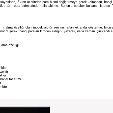
sayesinde, Ekran üzerinden para birimi değiştirmeye gerek kalmadan, hangi ü
üklü tüm para birimlerinde kullanabilme. Bununla beraber kullanıcı isterse
nı alma özelliği olan model, aldığı seri numarları ekranda gösterme, bilgisa
 not düşerek, hangi paraları kimden aldığını yazarak, ilerki zaman için kendi arş
lama özelliği
ikleri
elliği
liği
 kanal tasarımı
t
rlikte