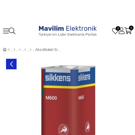
0
0
AkzoNobel Sikkens M600 Yüzey Temizlik Tineri 5 Litre