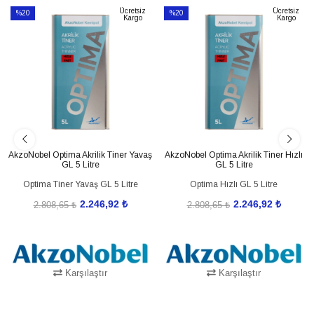
Ücretsiz
Ücretsiz
%20
%20
Kargo
Kargo
İndirim
İndirim
%20İndirim
%20İndirim
AkzoNobel Optima Akrilik Tiner Yavaş
AkzoNobel Optima Akrilik Tiner Hızlı
GL 5 Litre
GL 5 Litre
Optima Tiner Yavaş GL 5 Litre
Optima Hızlı GL 5 Litre
2.246,92 ₺
2.246,92 ₺
2.808,65 ₺
2.808,65 ₺
Karşılaştır
Karşılaştır
SEPETE EKLE
SEPETE EKLE